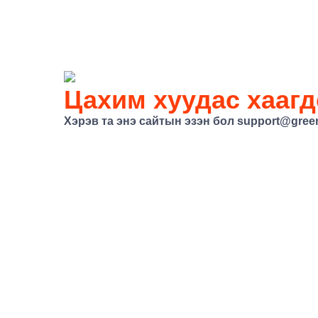
Цахим хуудас хаагд
Хэрэв та энэ сайтын эзэн бол support@gree